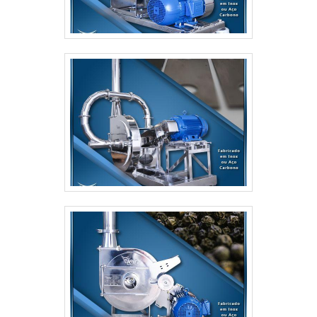
satisfação em melhor atender.UM POUCO MAIS
SOBRE A EMPRESAApenas na Moinhos Vieira
sempre tem a solução mais buscada na área de
moinhos para moagem de grãos, cereais e
especiarias. Com foco na experiência dos clientes,
oferece itens variados como moinho de martelo
Vieira MCS 280 (5cv) e moinho de martelo Vieira
MCD 680b (30cv) com ótima qualidade e excelente
custo-benefício.Garantimos a satisfação dos
clientes através de um atendimento singular, por
meio de profissionais treinados e altamente
qualificados. A Moinhos Vieira é uma empresa que
tem sido preferência no segmento por toda
seriedade e qualidade, o que garante o sucesso
aos parceiros de ponta a ponta..