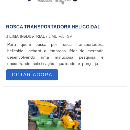
ROSCA TRANSPORTADORA HELICOIDAL
J LIMA INSDUSTRIAL
/ LIMEIRA - SP
Para quem busca por rosca transportadora
helicoidal, achará a empresa líder do mercado
desenvolvendo uma minuciosa pesquisa e
encontrando sofisticação, qualidade e preço justo
em um só lugar.Quando o tema é a rosca
COTAR AGORA
transportadora helicoidal, com a J. Lima Máquinas
Agrícolas obterá precisão com projetos que
agreguem qualidade produtividade de forma
eficiente e econômica na produção agrícola em
seus mais variados segmentos.MAIS
INFORMAÇÕES SOBRE A ROSCA
TRANSPORTADORA HELICOIDALHá muitas
maneiras eficientes de demonstrar competência e
excelência em uma área de atuação. A J. Lima