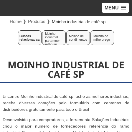
MENU
Home ❱
Produtos ❱
Moinho industrial de café sp
Moinho
Buscas
Moinho de
Moinho de
industrial
relacionadas:
condimentos
milho preço
para moer
milho sp
MOINHO INDUSTRIAL DE
CAFÉ SP
Encontre Moinho industrial de café sp, ache as melhores indústrias,
receba diversas cotações pelo formulário com centenas de
distribuidores gratuitamente para todo o Brasil
Desenvolvido para compradores, a ferramenta Soluções Industriais
criou o maior número de fornecedores referência do ramo