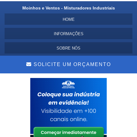
Moinhos e Ventos - Misturadores Industriais
HOME
INFORMAÇÕES
SOBRE NÓS
MAPA DO SITE
SOLICITE UM ORÇAMENTO
Copyright © Moinhos e Ventos. (Lei 9610 de 19/02/1998)
é um parceiro