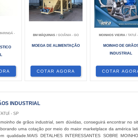
MARINGÁ -
BM MÁQUINAS
/ GOIÂNIA - GO
MOINHOS VIEIRA
/ TATUÍ 
MOEGA DE ALIMENTAÇÃO
MOINHO DE GRÃO
STICO
INDUSTRIAL
L
COTAR AGORA
COTAR AGOR
ORA
ÃOS INDUSTRIAL
TATUÍ - SP
oinho de grãos industrial, sem dúvidas, conseguirá encontrar no si
aborando uma cotação por meio do maior marketplace da américa lat
r em qualidade.MAIS DETALHES INTERESSANTES SOBRE MOINH