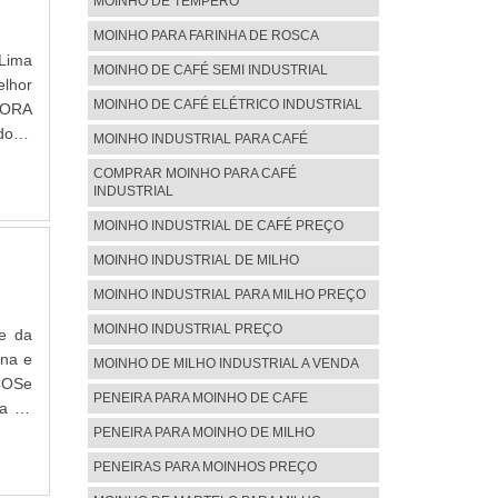
MOINHO DE TEMPERO
MOINHO PARA FARINHA DE ROSCA
 Lima
MOINHO DE CAFÉ SEMI INDUSTRIAL
lhor
MOINHO DE CAFÉ ELÉTRICO INDUSTRIAL
DORA
dora,
MOINHO INDUSTRIAL PARA CAFÉ
sa de
COMPRAR MOINHO PARA CAFÉ
visão
INDUSTRIAL
r uma
MOINHO INDUSTRIAL DE CAFÉ PREÇO
ício,
istem
MOINHO INDUSTRIAL DE MILHO
ação.
MOINHO INDUSTRIAL PARA MILHO PREÇO
o for
s com
MOINHO INDUSTRIAL PREÇO
te da
io de
ina e
MOINHO DE MILHO INDUSTRIAL A VENDA
os de
ÇOSe
PENEIRA PARA MOINHO DE CAFE
inas
ra na
para
ho de
PENEIRA PARA MOINHO DE MILHO
tador
zando
PENEIRAS PARA MOINHOS PREÇO
ços e
do-se