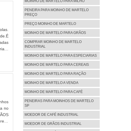
 onde
MOINHO DE MARTELO PARA MILHO
tos e
 Tudo
ra no
PENEIRA PARA MOINHO DE MARTELO
dade,
PREÇO
tros
m sua
PREÇO MOINHO DE MARTELO
oinho
olas.
MOINHO DE MARTELO PARA GRÃOS
vasta
ade.É
 alta
COMPRAR MOINHO DE MARTELO
zadas
INDUSTRIAL
ltima
iais,
eira
sível
MOINHO DE MARTELO PARA ESPECIARIAS
rial.
OSSe
MOINHO DE MARTELO PARA CEREAIS
o de
da J.
mente
MOINHO DE MARTELO PARA RAÇÃO
cando
idade
visão
MOINHO DE MARTELO A VENDA
a uma
recer
MOINHO DE MARTELO PARA CAFÉ
ga de
as de
rmas
PENEIRAS PARA MOINHOS DE MARTELO
inhos
SP
azões
ia no
 por
RÃOS
MOEDOR DE CAFÉ INDUSTRIAL
ente
resa
MOEDOR DE GRÃOS INDUSTRIAL
e na
rtelo