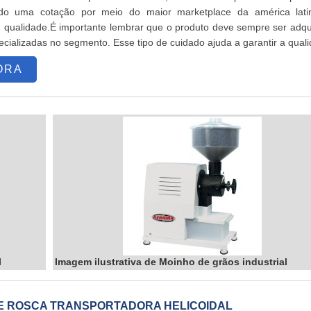
ndo uma cotação por meio do maior marketplace da américa lati
 qualidade.É importante lembrar que o produto deve sempre ser adqu
ializadas no segmento. Esse tipo de cuidado ajuda a garantir a qual
 materiais, além de evitar prejuízos com substituições frequentes de 
ORA
l
Imagem ilustrativa de Moinho de grãos industrial
E ROSCA TRANSPORTADORA HELICOIDAL