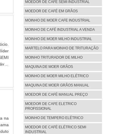
 foco
MOEDOR DE CAFÉ SEMI INDUSTRIAL
 tudo
or de
do em
MOEDOR DE CAFÉ EM GRÃOS
íveis
dutos
MOINHO DE MOER CAFE INDUSTRIAL
des e
dos e
tivos
s de
MOINHO DE CAFÉ INDUSTRIAL A VENDA
pelos
MOINHO DE MOER MILHO INDUSTRIAL
rãos
ócio.
MARTELO PARA MOINHO DE TRITURAÇÃO
vasta
líder
 alta
SEMI
MOINHO TRITURADOR DE MILHO
ltima
ável,
MAQUINA DE MOER GRÃOS
ra é
a MCS
presa
MOINHO DE MOER MILHO ELÉTRICO
há de
ieira
 café
MAQUINA DE MOER GRÃOS MANUAL
vel,
ótima
MOEDOR DE CAFÉ MANUAL PREÇO
 alta
am o
as as
s de
MOEDOR DE CAFE ELETRICO
 e de
PROFISSIONAL
ais a
semi
MOINHO DE TEMPERO ELÉTRICO
za na
vasta
chama
MOEDOR DE CAFÉ ELÉTRICO SEMI
 alta
oduto
INDUSTRIAL