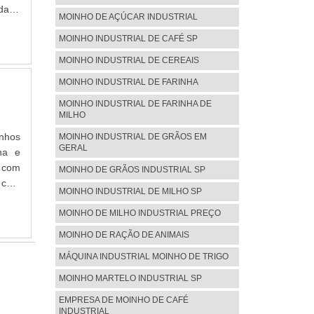
ltima
idado
MOINHO DE AÇÚCAR INDUSTRIAL
eira
s com
semi
MOINHO INDUSTRIAL DE CAFÉ SP
stos
rtelo
 AÇO
MOINHO INDUSTRIAL DE CEREAIS
r ser
e da
to de
MOINHO INDUSTRIAL DE FARINHA
cv) e
ia de
r na
MOINHO INDUSTRIAL DE FARINHA DE
tores
MILHO
ter a
odo o
tima
inhos
MOINHO INDUSTRIAL DE GRÃOS EM
cia e
GERAL
na e
to e
, com
MOINHO DE GRÃOS INDUSTRIAL SP
ência
e com
MOINHO INDUSTRIAL DE MILHO SP
m os
itas
LHES
ão. A
MOINHO DE MILHO INDUSTRIAL PREÇO
para
io de
MOINHO DE RAÇÃO DE ANIMAIS
onta,
fólio
r ser
MÁQUINA INDUSTRIAL MOINHO DE TRIGO
trial
presa
al de
MOINHO MARTELO INDUSTRIAL SP
os de
ótima
EMPRESA DE MOINHO DE CAFÉ
dos e
resas
INDUSTRIAL