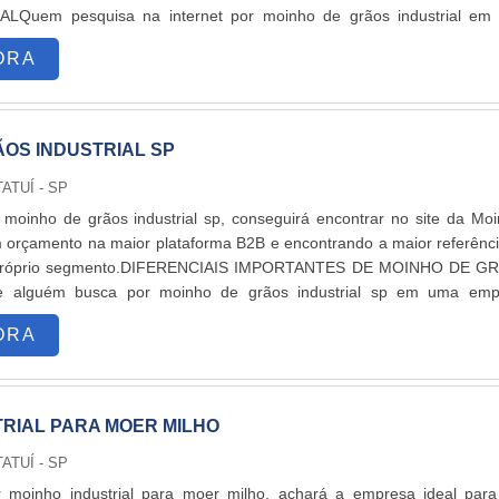
Quem pesquisa na internet por moinho de grãos industrial em
 encontra na Moinhos Vieira. Disponibilizando para os clientes moin
ORA
.
ÃOS INDUSTRIAL SP
TATUÍ - SP
moinho de grãos industrial sp, conseguirá encontrar no site da Mo
 orçamento na maior plataforma B2B e encontrando a maior referênc
próprio segmento.DIFERENCIAIS IMPORTANTES DE MOINHO DE G
 alguém busca por moinho de grãos industrial sp em uma emp
com a Moinhos Vieira. Disponibilizando para os clientes moinho de ma
ORA
.
TRIAL PARA MOER MILHO
TATUÍ - SP
moinho industrial para moer milho, achará a empresa ideal para