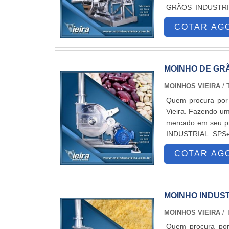
GRÃOS INDUSTRIAL
empresa inovadora,
COTAR AG
martelo Vieira MC..
MOINHO DE GR
MOINHOS VIEIRA
/ 
Quem procura por 
Vieira. Fazendo um
mercado em seu 
INDUSTRIAL SPSe
inovadora, depara 
COTAR AG
Vieira MCS 350 (1..
MOINHO INDUS
MOINHOS VIEIRA
/ 
Quem procura por 