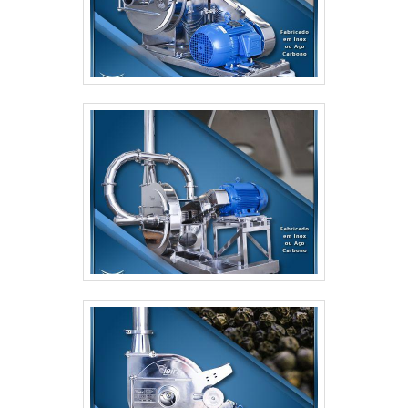
realizadas as atividades; Tecnologia de
ponta;Equipamentos de última
geração. PARTICULARIDADES SINGULARES DA
EMPRESASomente na Moinhos Vieira existem as
melhores condições para quem deseja achar o que
precisa para moinho industrial. A empresa oferece
opções como moinho de martelo Vieira MCS 280
(5cv) e moinho de martelo Vieira MCD 680a
(60cv).Tudo isso por ser comprometida com os
serviços e altamente qualificada, características
possíveis pelo fato de a empresa ter escritório de
alta qualidade onde são realizadas as atividades e
equipamentos de última geração. Tudo isso, unido a
uma equipe multidisciplinar de consultores
associados e de alta qualidade, garante uma
entrega de excelência de ponta a ponta..