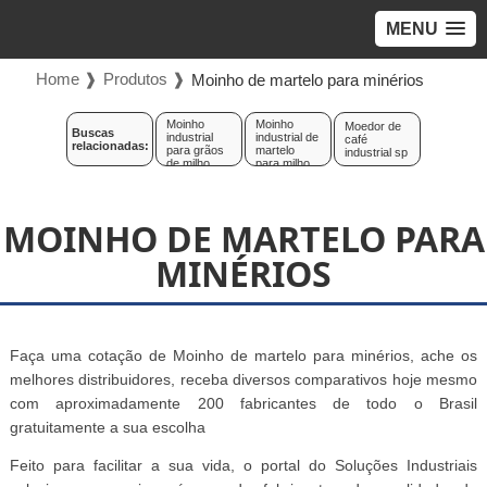
MENU
Home ❱
Produtos ❱
Moinho de martelo para minérios
Moinho
Moinho
Moedor de
Buscas
industrial
industrial de
café
relacionadas:
para grãos
martelo
industrial sp
de milho
para milho
MOINHO DE MARTELO PARA
MINÉRIOS
Faça uma cotação de Moinho de martelo para minérios, ache os
melhores distribuidores, receba diversos comparativos hoje mesmo
com aproximadamente 200 fabricantes de todo o Brasil
gratuitamente a sua escolha
Feito para facilitar a sua vida, o portal do Soluções Industriais