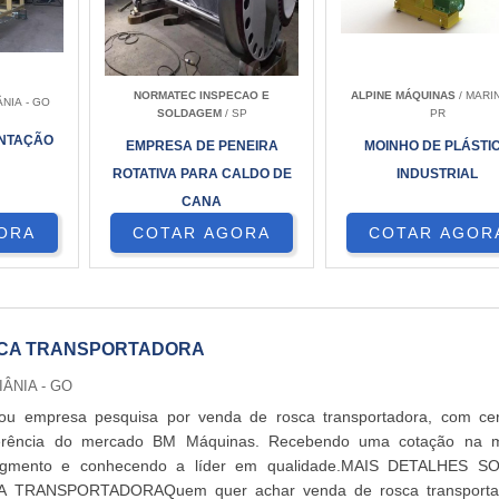
NORMATEC INSPECAO E
ALPINE MÁQUINAS
/ MARI
ÂNIA - GO
SOLDAGEM
/ SP
PR
ENTAÇÃO
EMPRESA DE PENEIRA
MOINHO DE PLÁSTI
ROTATIVA PARA CALDO DE
INDUSTRIAL
CANA
ORA
COTAR AGORA
COTAR AGOR
SCA TRANSPORTADORA
IÂNIA - GO
l ou empresa pesquisa por venda de rosca transportadora, com ce
ferência do mercado BM Máquinas. Recebendo uma cotação na m
segmento e conhecendo a líder em qualidade.MAIS DETALHES S
TRANSPORTADORAQuem quer achar venda de rosca transporta