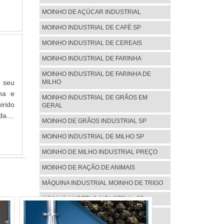
eira
entes
rial.
MOINHO DE AÇÚCAR INDUSTRIAL
LHES
o de
tico
MOINHO INDUSTRIAL DE CAFÉ SP
mente
presa
MOINHO INDUSTRIAL DE CEREAIS
idade
to no
a uma
l, na
MOINHO INDUSTRIAL DE FARINHA
ga de
ade e
MOINHO INDUSTRIAL DE FARINHA DE
uízo
MILHO
 seu
nto e
na e
MOINHO INDUSTRIAL DE GRÃOS EM
elhor
irido
GERAL
iços;
idade
MOINHO DE GRÃOS INDUSTRIAL SP
A NO
peças
r de
MOINHO INDUSTRIAL DE MILHO SP
OBRE
cação
rial
MOINHO DE MILHO INDUSTRIAL PREÇO
gura,
zando
 alta
MOINHO DE RAÇÃO DE ANIMAIS
a MCD
isso,
 para
MÁQUINA INDUSTRIAL MOINHO DE TRIGO
e uma
sa, a
MOINHO MARTELO INDUSTRIAL SP
 mais
alhes
EMPRESA DE MOINHO DE CAFÉ
ão do
INDUSTRIAL