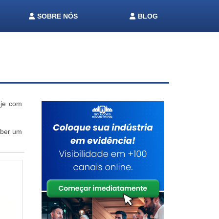
SOBRE NÓS
BLOG
oje com
eber um