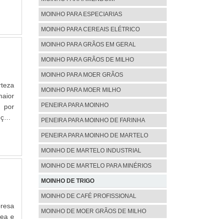
nha e
MOINHO PARA ESPECIARIAS
 foco
ter a
MOINHO PARA CEREAIS ELÉTRICO
tima
MOINHO PARA GRÃOS EM GERAL
itas
MOINHO PARA GRÃOS DE MILHO
 deve
ajuda
MOINHO PARA MOER GRÃOS
ições
rteza
MOINHO PARA MOER MILHO
istem
aior
 uma
PENEIRA PARA MOINHO
 por
ocada
nçará
PENEIRA PARA MOINHO DE FARINHA
da em
 para
PENEIRA PARA MOINHO DE MARTELO
RE A
inas
deal
 são
MOINHO DE MARTELO INDUSTRIAL
nques
antir
MOINHO DE MARTELO PARA MINÉRIOS
dora,
uitas
e são
MOINHO DE TRIGO
 A BM
ores,
tise;
MOINHO DE CAFÉ PROFISSIONAL
m bom
vo de
presa
MOINHO DE MOER GRÃOS DE MILHO
resa,
rea e