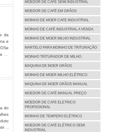
 uma
MOEDOR DE CAFÉ SEMI INDUSTRIAL
ão de
MOEDOR DE CAFÉ EM GRÃOS
para
 cada
MOINHO DE MOER CAFE INDUSTRIAL
uscar
MOINHO DE CAFÉ INDUSTRIAL A VENDA
sto-
te da
MOINHO DE MOER MILHO INDUSTRIAL
de da
ina e
m sua
MARTELO PARA MOINHO DE TRITURAÇÃO
ÇOSe
curar
ra na
MOINHO TRITURADOR DE MILHO
ores
ho de
 alta
MAQUINA DE MOER GRÃOS
zando
ia de
do-se
MOINHO DE MOER MILHO ELÉTRICO
nhos
tos e
MAQUINA DE MOER GRÃOS MANUAL
ntes
ra no
para
tros
MOEDOR DE CAFÉ MANUAL PREÇO
çados
m sua
MOEDOR DE CAFE ELETRICO
ia de
oinho
PROFISSIONAL
ia do
dos e
vasta
alhes
MOINHO DE TEMPERO ELÉTRICO
 alta
oduto
MOEDOR DE CAFÉ ELÉTRICO SEMI
ltima
tir a
INDUSTRIAL