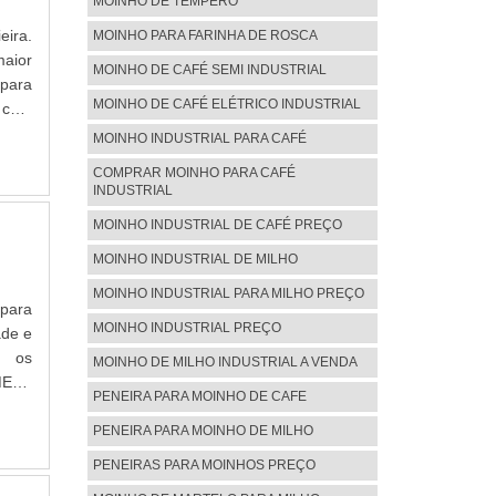
MOINHO DE TEMPERO
ga de
eira.
MOINHO PARA FARINHA DE ROSCA
maior
MOINHO DE CAFÉ SEMI INDUSTRIAL
 para
MOINHO DE CAFÉ ELÉTRICO INDUSTRIAL
 com
INHO
MOINHO INDUSTRIAL PARA CAFÉ
ia e
COMPRAR MOINHO PARA CAFÉ
r aos
INDUSTRIAL
s as
MOINHO INDUSTRIAL DE CAFÉ PREÇO
alta
Ainda
MOINHO INDUSTRIAL DE MILHO
rezam
MOINHO INDUSTRIAL PARA MILHO PREÇO
ssam
 para
ado e
MOINHO INDUSTRIAL PREÇO
ade e
os do
m os
MOINHO DE MILHO INDUSTRIAL A VENDA
tir a
MESA
PENEIRA PARA MOINHO DE CAFE
a com
trar
rão o
 seus
PENEIRA PARA MOINHO DE MILHO
RE A
idade
PENEIRAS PARA MOINHOS PREÇO
 que
s as