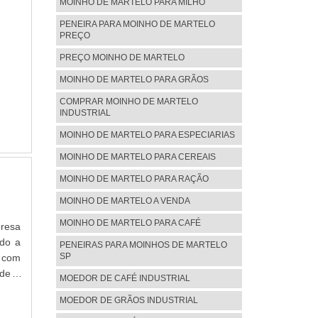
ntrar
MOINHO DE MARTELO PARA MILHO
são.
cv) e
presa
PENEIRA PARA MOINHO DE MARTELO
om o
PREÇO
, mas
elhor
ado e
PREÇO MOINHO DE MARTELO
s do
a com
é uma
MOINHO DE MARTELO PARA GRÃOS
as e
rante
ria e
COMPRAR MOINHO DE MARTELO
INDUSTRIAL
Lima
entos
MOINHO DE MARTELO PARA ESPECIARIAS
tos a
MOINHO DE MARTELO PARA CEREAIS
ora e
nais
MOINHO DE MARTELO PARA RAÇÃO
tam a
MOINHO DE MARTELO A VENDA
o da
MOINHO DE MARTELO PARA CAFÉ
ponta
presa
ndo a
PENEIRAS PARA MOINHOS DE MARTELO
SP
 com
ade e
MOEDOR DE CAFÉ INDUSTRIAL
peças
MOEDOR DE GRÃOS INDUSTRIAL
O DE