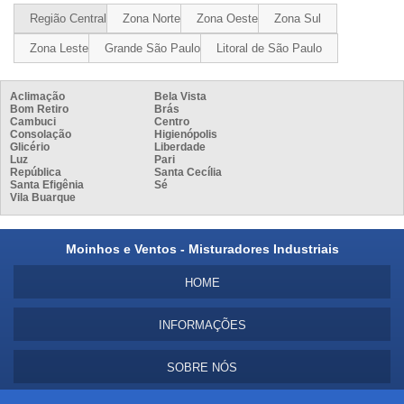
Região Central
Zona Norte
Zona Oeste
Zona Sul
Zona Leste
Grande São Paulo
Litoral de São Paulo
Aclimação
Bela Vista
Bom Retiro
Brás
Cambuci
Centro
Consolação
Higienópolis
Glicério
Liberdade
Luz
Pari
República
Santa Cecília
Santa Efigênia
Sé
Vila Buarque
Moinhos e Ventos - Misturadores Industriais
HOME
INFORMAÇÕES
SOBRE NÓS