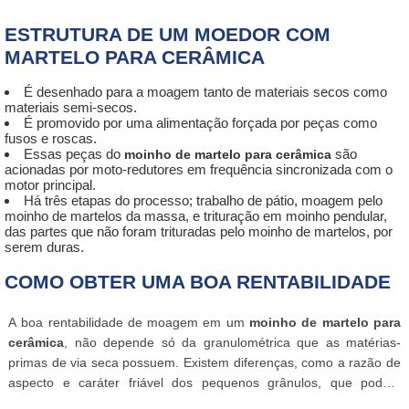
cerâmica
, que não proporciona uma capacidade de mistura tão
ESTRUTURA DE UM MOEDOR COM
eficiente quanto o da moagem por meio de via úmida.
MARTELO PARA CERÂMICA
É desenhado para a moagem tanto de materiais secos como
materiais semi-secos.
É promovido por uma alimentação forçada por peças como
fusos e roscas.
Essas peças do
são
moinho de martelo para cerâmica
acionadas por moto-redutores em frequência sincronizada com o
motor principal.
Há três etapas do processo; trabalho de pátio, moagem pelo
moinho de martelos da massa, e trituração em moinho pendular,
das partes que não foram trituradas pelo moinho de martelos, por
serem duras.
COMO OBTER UMA BOA RENTABILIDADE
A boa rentabilidade de moagem em um
moinho de martelo para
cerâmica
, não depende só da granulométrica que as matérias-
primas de via seca possuem. Existem diferenças, como a razão de
aspecto e caráter friável dos pequenos grânulos, que podem
exercer interferência sobre os valores de ganho na moagem. Uma