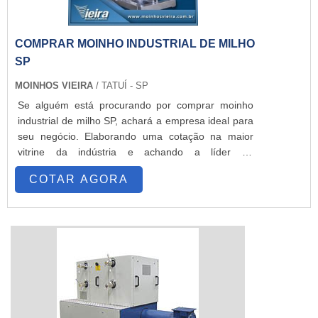
COMPRAR MOINHO INDUSTRIAL DE MILHO
SP
MOINHOS VIEIRA
/ TATUÍ - SP
Se alguém está procurando por comprar moinho
industrial de milho SP, achará a empresa ideal para
seu negócio. Elaborando uma cotação na maior
vitrine da indústria e achando a líder do
segmento.sOBRE COMPRAR MOINHO
COTAR AGORA
INDUSTRIAL DE MILHO SPQuem está à procura de
comprar moinho industrial de milho SP em uma
empresa responsável, encontra na internet a
Moinhos Vieira. A empresa tem em seu escopo
moinho de martelo Vieira MCD 530 (20cv) e
moinho...