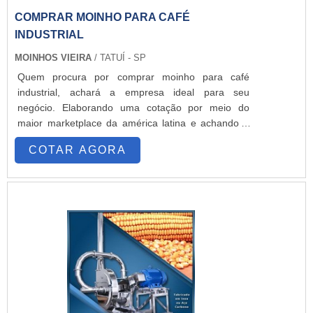
COMPRAR MOINHO PARA CAFÉ
INDUSTRIAL
MOINHOS VIEIRA
/ TATUÍ - SP
Quem procura por comprar moinho para café
industrial, achará a empresa ideal para seu
negócio. Elaborando uma cotação por meio do
maior marketplace da américa latina e achando a
líder em qualidade.UM POUCO MAIS SOBRE
COTAR AGORA
COMPRAR MOINHO PARA CAFÉ INDUSTRIALSe
alguém procurar por comprar moinho para café
industrial em uma empresa segura, encontra o site
da Moinhos Vieira. A empresa trabalha com moinho
de martelo Vieira MCS 350 (10cv) e peneir...