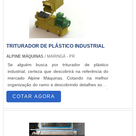
TRITURADOR DE PLÁSTICO INDUSTRIAL
ALPINE MÁQUINAS
/ MARINGÁ - PR
Se alguém busca por triturador de plástico
industrial, certeza que descobrirá na referência do
mercado Alpine Máquinas. Cotando na melhor
organização do ramo e descobrindo detalhes sobre
a líder em qualidade, a aquisição é mais assertiva.É
COTAR AGORA
importante lembrar que o produto deve ser
adquirido com empresas especializadas. Esse tipo
de cuidado ajuda a garantir a qualidade e
durabilidade dos materiais, além de evitar prejuízos
com substituições frequentes de peças defeituosas.
Assim, é possível poupar gastos