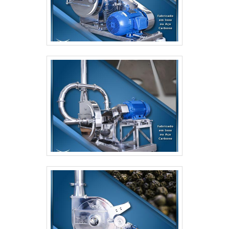
maior prazer em auxiliar com suas dúvidas.A
EMPRESA MAIS QUALIFICADA DO SEGMENTONa
Alpine Máquinas as melhores opções sempre estão
à disposição quando se procura soluções para
máquinas e equipamentos de moagem. São opções
variadas que a empresa oferece, como moinho de
grãos e peletizadoras com ótima qualidade e
precisão.Para uma maior satisfação dos clientes, a
empresa busca investir nos melhores profissionais
do mercado, e em instalações modernas,
garantindo assim, a sua confiança e boa cotação no
mercado. A Alpine Máquinas é uma empresa que
tem sido apontada de forma positiva no mercado
pela seriedade e qualidade, que comprovam sua
essência de trazer o melhor para os parceiros.