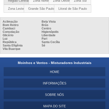
Região Central
Zona Norte
Zona Oeste
Zona Sul
Zona Leste
Grande São Paulo
Litoral de São Paulo
Aclimação
Bela Vista
Bom Retiro
Brás
Cambuci
Centro
Consolação
Higienópolis
Glicério
Liberdade
Luz
Pari
República
Santa Cecília
Santa Efigênia
Sé
Vila Buarque
Moinhos e Ventos - Misturadores Industriais
HOME
INFORMAÇÕES
SOBRE NÓS
MAPA DO SITE