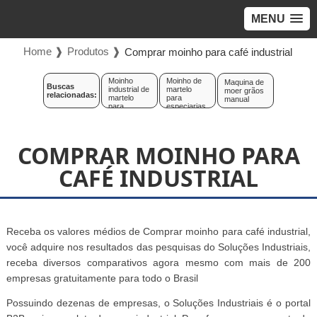
MENU
Home ❱
Produtos ❱
Comprar moinho para café industrial
Moinho
Moinho de
Maquina de
Buscas
industrial de
martelo
moer grãos
relacionadas:
martelo
para
manual
para
especiarias
especiarias
COMPRAR MOINHO PARA
CAFÉ INDUSTRIAL
Receba os valores médios de Comprar moinho para café industrial,
você adquire nos resultados das pesquisas do Soluções Industriais,
receba diversos comparativos agora mesmo com mais de 200
empresas gratuitamente para todo o Brasil
Possuindo dezenas de empresas, o Soluções Industriais é o portal