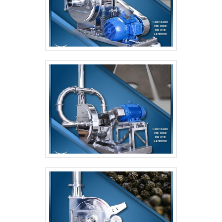
Moinhos Vieira é a melhor opção no segmento
sempre que precisar de distribuidor de moinho de
moer milho elétrico:Comprometida com os
serviços; Responsável;Altamente
qualificada;Inovadora; Segura. MAIS DETALHES
SOBRE A EMPRESASomente na Moinhos Vieira
sempre tem a solução mais buscada na área de
distribuidor de moinho de moer milho elétrico. É
possível encontrar uma grande variedade no
portfólio como moinho de martelo Vieira MCD 530
(20cv) e moinho de martelo Vieira MCD 680a
(60cv).É comprometida com os serviços e
altamente qualificada, características possíveis pelo
fato de a empresa ter escritório de alta qualidade
onde são realizadas as atividades e equipamentos
de última geração. Tudo isso, somado a uma
equipe multidisciplinar de consultores associados e
equipe eficiente, garante uma entrega de
excelência de ponta a ponta..