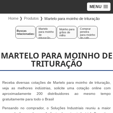
MENU
Home ❱
Produtos ❱
Martelo para moinho de trituração
Martelo
Comprar
Moinho para
Buscas
para moinho
peneira
grãos de
relacionadas:
de
para moinho
milho
trituração
de cafe
MARTELO PARA MOINHO DE
TRITURAÇÃO
Receba diversas cotações de Martelo para moinho de trituração,
veja as melhores indústrias, solicite uma cotação online com
aproximadamente 200 distribuidores ao mesmo tempo
gratuitamente para todo o Brasil
Pensando no comprador, o Soluções Industriais reuniu a maior