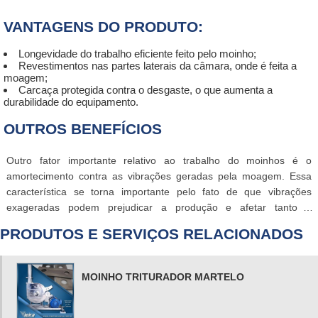
Moinhos Tigre.
VANTAGENS DO PRODUTO:
É um equipamento com a função básica de reduzir as partículas de
Longevidade do trabalho eficiente feito pelo moinho;
um determinado alimento, planta, resíduo, uma peça de vidro,
Revestimentos nas partes laterais da câmara, onde é feita a
madeira, entre outros materiais. A moagem industrial é algo
moagem;
necessário para inúmeras atividades, e está presente na indústria
Carcaça protegida contra o desgaste, o que aumenta a
durabilidade do equipamento.
alimentícia, agropecuária, química, plástica, entre outras.
OUTROS BENEFÍCIOS
Outro fator importante relativo ao trabalho do moinhos é o
amortecimento contra as vibrações geradas pela moagem. Essa
característica se torna importante pelo fato de que vibrações
exageradas podem prejudicar a produção e afetar tanto a
qualidade do produto, quanto a capacidade de atuação do moinho
PRODUTOS E SERVIÇOS RELACIONADOS
triturador.
MOINHO TRITURADOR MARTELO