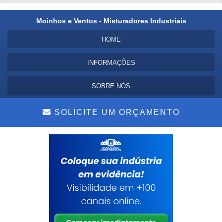
Moinhos e Ventos - Misturadores Industriais
HOME
INFORMAÇÕES
SOBRE NÓS
MAPA DO SITE
SOLICITE UM ORÇAMENTO
Copyright © Moinhos e Ventos. (Lei 9610 de 19/02/1998)
é um parceiro